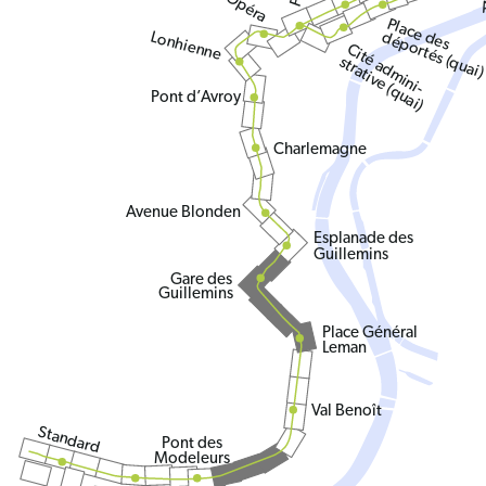
Opéra
Place des
Lonhienne
déportés (quai)
Cité admini-
strative (quai)
Pont d’Avroy
Charlemagne
Avenue Blonden
Esplanade des
Guillemins
Gare des
Guillemins
Place Général
Leman
Val Benoît
Standard
Pont des
Modeleurs