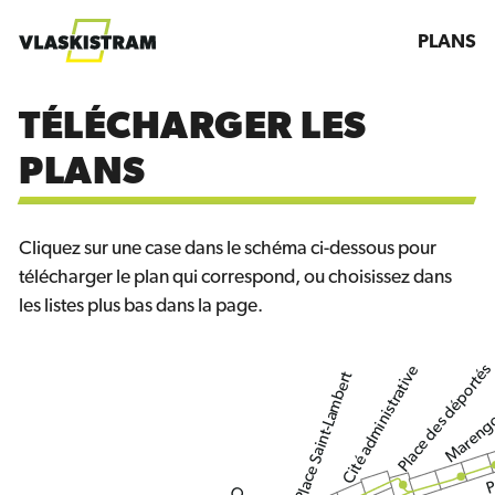
PLANS
TÉLÉCHARGER LES
PLANS
Cliquez sur une case dans le schéma ci-dessous pour
télécharger le plan qui correspond, ou choisissez dans
les listes plus bas dans la page.
Place des déportés
Cité administrative
Place Saint-Lambert
Maren
P